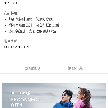
LINE Pay
8149001
Apple Pay
商品特色
悠遊付
鈕扣與拉鍊開闔，俐落好穿脫
附褲耳腰圍設計，可自行搭配皮帶
Google Pay
多口袋設計，安心收納隨身物品
運送方式
銷售重點
宅配
PH31XMN5ECA0
每筆NT$90，滿NT$899(含以上)免運費
宅配(離島)
詳細說明
相關推薦
每筆NT$399，滿NT$18,000(含以上)免運費