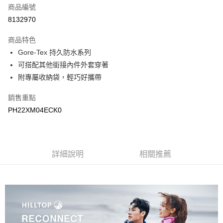
商品編號
LINE Pay
8132970
Apple Pay
商品特色
悠遊付
Gore-Tex 持久防水系列
可搭配其他銜接內件外套穿著
Google Pay
附專屬收納袋，輕巧好攜帶
運送方式
銷售重點
宅配
PH22XM04ECK0
每筆NT$90，滿NT$899(含以上)免運費
宅配(離島)
詳細說明
相關推薦
每筆NT$399，滿NT$18,000(含以上)免運費