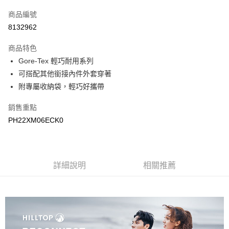
信用卡一次付款
商品編號
LINE Pay
8132962
Apple Pay
商品特色
悠遊付
Gore-Tex 輕巧耐用系列
可搭配其他銜接內件外套穿著
Google Pay
附專屬收納袋，輕巧好攜帶
運送方式
銷售重點
宅配
PH22XM06ECK0
每筆NT$90，滿NT$899(含以上)免運費
宅配(離島)
詳細說明
相關推薦
每筆NT$399，滿NT$18,000(含以上)免運費