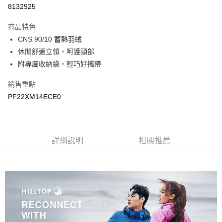
LINE Pay
8132925
Apple Pay
商品特色
悠遊付
CNS 90/10 蓄熱羽絨
休閒舒適立領，呵護頸部
Google Pay
附專屬收納袋，輕巧好攜帶
運送方式
銷售重點
宅配
PF22XM14ECE0
每筆NT$90，滿NT$899(含以上)免運費
宅配(離島)
詳細說明
相關推薦
每筆NT$399，滿NT$18,000(含以上)免運費