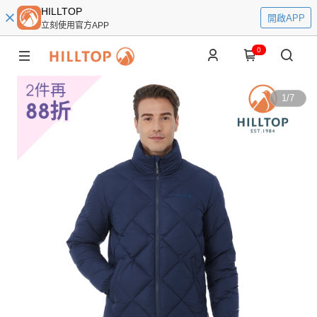
HILLTOP
開啟APP
立刻使用官方APP
0
1
/
7