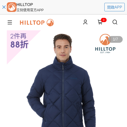
HILLTOP
開啟APP
立刻使用官方APP
0
1
/
7