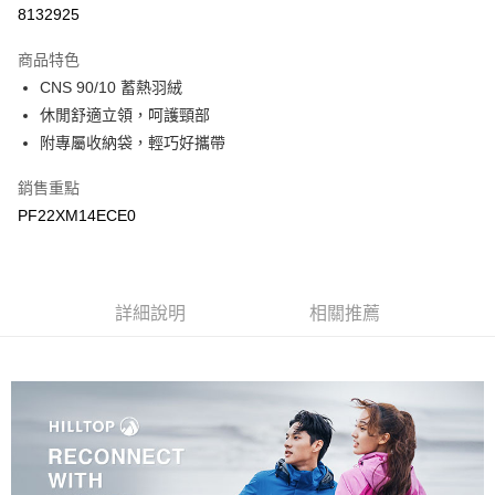
LINE Pay
8132925
Apple Pay
商品特色
悠遊付
CNS 90/10 蓄熱羽絨
休閒舒適立領，呵護頸部
Google Pay
附專屬收納袋，輕巧好攜帶
運送方式
銷售重點
宅配
PF22XM14ECE0
每筆NT$90，滿NT$899(含以上)免運費
宅配(離島)
詳細說明
相關推薦
每筆NT$399，滿NT$18,000(含以上)免運費