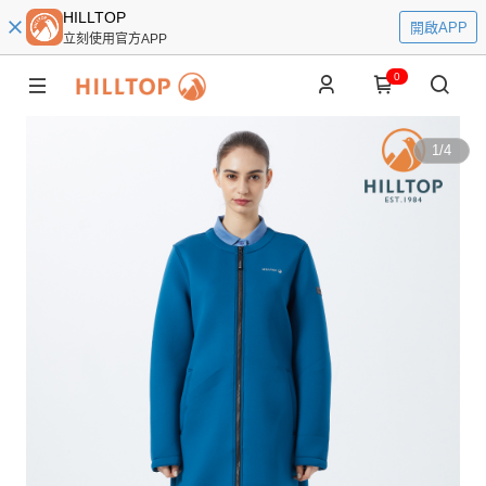
HILLTOP
開啟APP
立刻使用官方APP
0
1
/
4