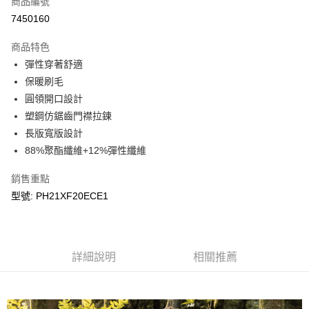
商品編號
LINE Pay
7450160
Apple Pay
商品特色
悠遊付
彈性穿著舒適
保暖刷毛
Google Pay
圓領開口設計
塑鋼仿鋸齒門襟拉鍊
運送方式
長版寬版設計
宅配
88%聚酯纖維+12%彈性纖維
每筆NT$90，滿NT$899(含以上)免運費
銷售重點
宅配(離島)
型號: PH21XF20ECE1
每筆NT$399，滿NT$18,000(含以上)免運費
詳細說明
相關推薦