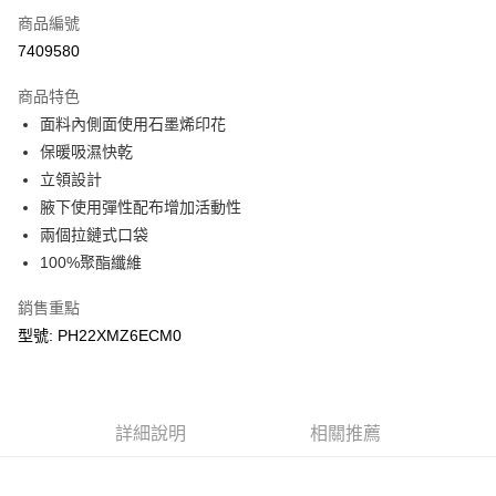
商品編號
LINE Pay
7409580
Apple Pay
商品特色
悠遊付
面料內側面使用石墨烯印花
保暖吸濕快乾
Google Pay
立領設計
腋下使用彈性配布增加活動性
運送方式
兩個拉鏈式口袋
宅配
100%聚酯纖維
每筆NT$90，滿NT$899(含以上)免運費
銷售重點
宅配(離島)
型號: PH22XMZ6ECM0
每筆NT$399，滿NT$18,000(含以上)免運費
詳細說明
相關推薦