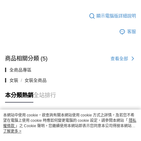
顯示電腦版詳細說明
客服
商品相關分類 (5)
查看全部
▎全商品專區
▎女裝
女裝全商品
本分類熱銷
全站排行
本網站中使用 cookie，欲查詢有關本網站使用 cookie 方式之詳情，及若您不希
熱門標籤
望在電腦上使用 cookie 時應如何變更電腦的 cookie 設定，請參閱本網站「
隱私
權條款
」之 Cookie 聲明。您繼續使用本網站即表示您同意本公司得按本網站使
用條款之 Cookie 聲明使用 cookie。
了解更多 >