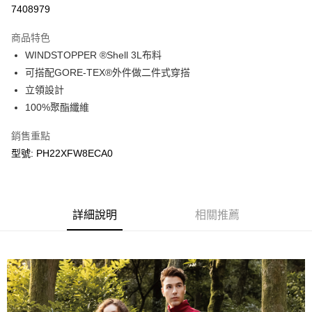
LINE Pay
7408979
Apple Pay
商品特色
悠遊付
WINDSTOPPER ®Shell 3L布料
可搭配GORE-TEX®外件做二件式穿搭
Google Pay
立領設計
100%聚酯纖維
運送方式
宅配
銷售重點
每筆NT$90，滿NT$899(含以上)免運費
型號: PH22XFW8ECA0
宅配(離島)
每筆NT$399，滿NT$18,000(含以上)免運費
詳細說明
相關推薦