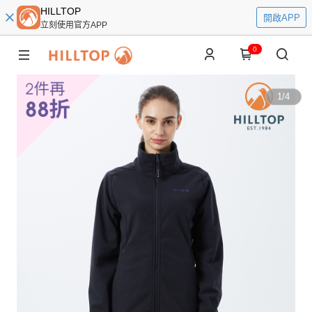
HILLTOP
開啟APP
立刻使用官方APP
0
1
/
4