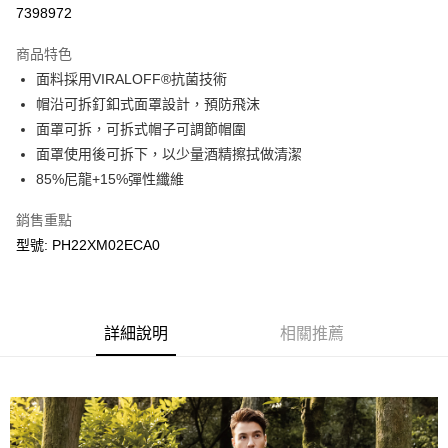
LINE Pay
7398972
Apple Pay
商品特色
悠遊付
面料採用VIRALOFF®抗菌技術
帽沿可拆釘釦式面罩設計，預防飛沫
Google Pay
面罩可拆，可拆式帽子可調節帽圍
面罩使用後可拆下，以少量酒精擦拭做清潔
運送方式
85%尼龍+15%彈性纖維
宅配
每筆NT$90，滿NT$899(含以上)免運費
銷售重點
型號: PH22XM02ECA0
宅配(離島)
每筆NT$399，滿NT$18,000(含以上)免運費
詳細說明
相關推薦