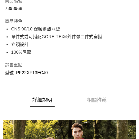
商品編號
LINE Pay
7398968
Apple Pay
商品特色
悠遊付
CNS 90/10 保暖蓄熱羽絨
單件式或可搭配GORE-TEX®外件做二件式穿搭
Google Pay
立領設計
100%尼龍
運送方式
宅配
銷售重點
每筆NT$90，滿NT$899(含以上)免運費
型號: PF22XF13ECJ0
宅配(離島)
每筆NT$399，滿NT$18,000(含以上)免運費
詳細說明
相關推薦