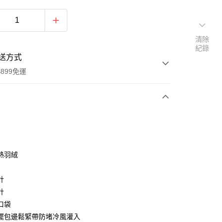
清除
紀錄
送方式
899免運
次付款
熱羽絨
計
y
計
口袋
襬包邊鬆緊帶防堵冷風灌入