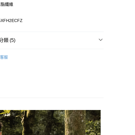
聚酯纖維
0，滿NT$899(含以上)免運費
5XFH2ECFZ
99，滿NT$18,000(含以上)免運費
類 (5)
專區
客服
女裝全商品
背心
質系列
CNS 90/10 蓄熱羽絨系列
列
背心