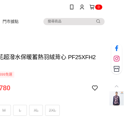
0
門市據點
超潑水保暖蓄熱羽絨背心 PF25XFH2
899免運
780
M
L
XL
2XL