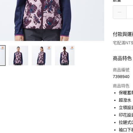
付款與運
宅配滿NT$
付款方式
商品特色
信用卡一
商品編號
7398940
LINE Pay
商品特色
Apple Pay
保暖蓄
超潑水
悠遊付
立領設
Google Pa
印花設
拉鏈式
袖口下
運送方式