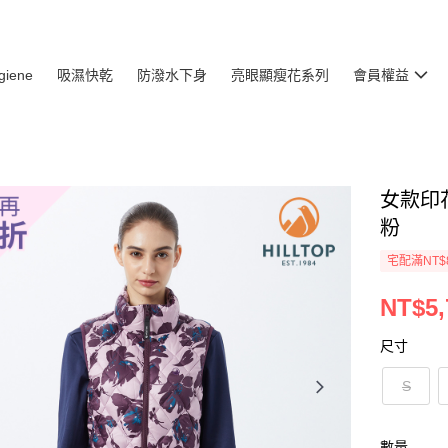
giene
吸濕快乾
防潑水下身
亮眼顯瘦花系列
會員權益
女款印花
粉
宅配滿NT$
NT$5,
尺寸
S
數量