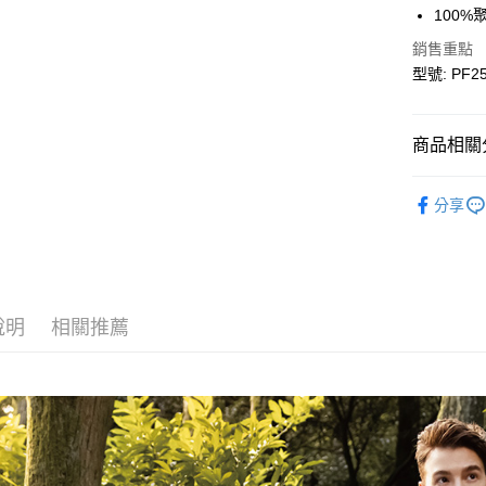
100%
宅配
銷售重點
每筆NT$9
型號: PF2
宅配(離島)
每筆NT$3
商品相關分
▎全商品
分享
▎女裝
▎女裝
▎科技材
說明
相關推薦
▎款式系