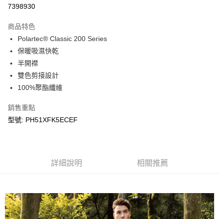
LINE Pay
7398930
Apple Pay
商品特色
悠遊付
Polartec® Classic 200 Series
保暖吸濕快乾
Google Pay
半開襟
雙色剪接設計
運送方式
100%聚酯纖維
宅配
每筆NT$90，滿NT$899(含以上)免運費
銷售重點
型號: PH51XFK5ECEF
宅配(離島)
每筆NT$399，滿NT$18,000(含以上)免運費
詳細說明
相關推薦