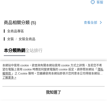
客服
商品相關分類 (5)
查看全部
▎全商品專區
▎女裝
女裝全商品
本分類熱銷
全站排行
本網站中使用 cookie，欲查詢有關本網站使用 cookie 方式之詳情，及若您不希
熱門標籤
望在電腦上使用 cookie 時應如何變更電腦的 cookie 設定，請參閱本網站「
隱私
權條款
」之 Cookie 聲明。您繼續使用本網站即表示您同意本公司得按本網站使
用條款之 Cookie 聲明使用 cookie。
了解更多 >
我知道了