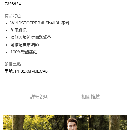
LINE Pay
7398924
Apple Pay
商品特色
悠遊付
WINDSTOPPER ® Shell 3L 布料
防風透氣
Google Pay
腰側內調節腰圍鬆緊帶
可搭配皮帶調節
運送方式
100%聚酯纖維
宅配
每筆NT$90，滿NT$899(含以上)免運費
銷售重點
型號: PH31XMM9ECA0
宅配(離島)
每筆NT$399，滿NT$18,000(含以上)免運費
詳細說明
相關推薦