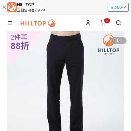
HILLTOP
開啟APP
立刻使用官方APP
0
1
/
4