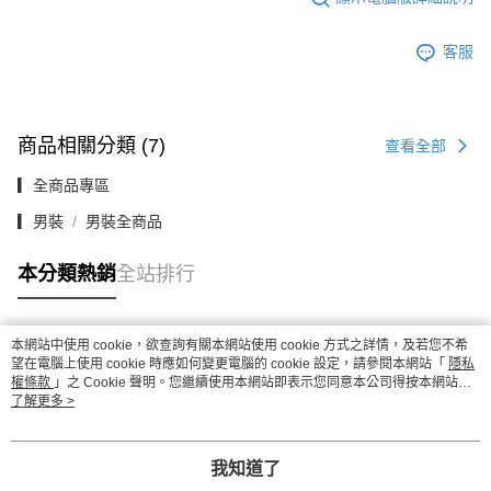
客服
商品相關分類 (7)
查看全部
▎全商品專區
▎男裝
男裝全商品
本分類熱銷
全站排行
本網站中使用 cookie，欲查詢有關本網站使用 cookie 方式之詳情，及若您不希
熱門標籤
望在電腦上使用 cookie 時應如何變更電腦的 cookie 設定，請參閱本網站「
隱私
權條款
」之 Cookie 聲明。您繼續使用本網站即表示您同意本公司得按本網站使
用條款之 Cookie 聲明使用 cookie。
了解更多 >
我知道了