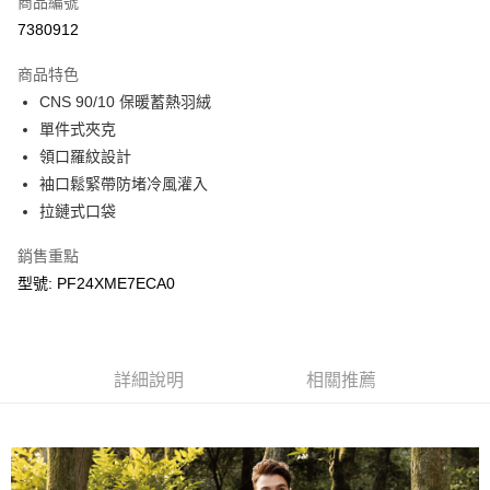
商品編號
LINE Pay
7380912
Apple Pay
商品特色
悠遊付
CNS 90/10 保暖蓄熱羽絨
單件式夾克
Google Pay
領口羅紋設計
袖口鬆緊帶防堵冷風灌入
運送方式
拉鏈式口袋
宅配
每筆NT$90，滿NT$899(含以上)免運費
銷售重點
型號: PF24XME7ECA0
宅配(離島)
每筆NT$399，滿NT$18,000(含以上)免運費
詳細說明
相關推薦