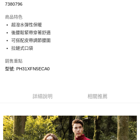
LINE Pay
7380796
Apple Pay
商品特色
悠遊付
超潑水彈性保暖
後腰鬆緊帶穿著舒適
Google Pay
可搭配皮帶調節腰圍
拉鏈式口袋
運送方式
宅配
銷售重點
每筆NT$90，滿NT$899(含以上)免運費
型號: PH31XFN5ECA0
宅配(離島)
每筆NT$399，滿NT$18,000(含以上)免運費
詳細說明
相關推薦