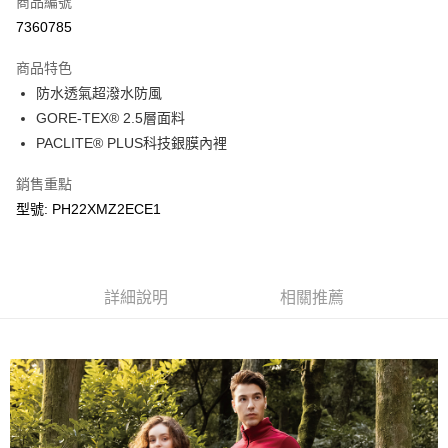
商品編號
LINE Pay
7360785
Apple Pay
商品特色
悠遊付
防水透氣超潑水防風
GORE-TEX® 2.5層面料
Google Pay
PACLITE® PLUS科技銀膜內裡
運送方式
銷售重點
宅配
型號: PH22XMZ2ECE1
每筆NT$90，滿NT$899(含以上)免運費
宅配(離島)
詳細說明
相關推薦
每筆NT$399，滿NT$18,000(含以上)免運費