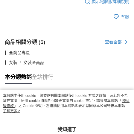
顯示電腦版詳細說明
客服
商品相關分類 (6)
查看全部
▎全商品專區
▎女裝
女裝全商品
本分類熱銷
全站排行
本網站中使用 cookie，欲查詢有關本網站使用 cookie 方式之詳情，及若您不希
熱門標籤
望在電腦上使用 cookie 時應如何變更電腦的 cookie 設定，請參閱本網站「
隱私
權條款
」之 Cookie 聲明。您繼續使用本網站即表示您同意本公司得按本網站使
用條款之 Cookie 聲明使用 cookie。
了解更多 >
我知道了