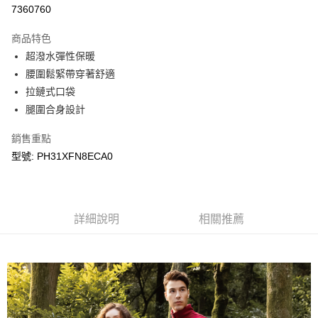
LINE Pay
7360760
Apple Pay
商品特色
悠遊付
超潑水彈性保暖
腰圍鬆緊帶穿著舒適
Google Pay
拉鏈式口袋
腿圍合身設計
運送方式
宅配
銷售重點
每筆NT$90，滿NT$899(含以上)免運費
型號: PH31XFN8ECA0
宅配(離島)
每筆NT$399，滿NT$18,000(含以上)免運費
詳細說明
相關推薦