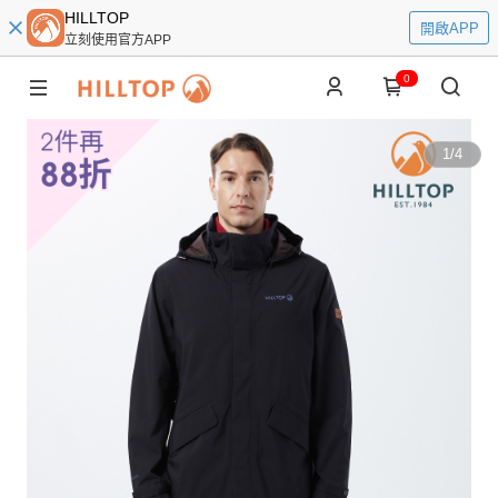
HILLTOP
開啟APP
立刻使用官方APP
0
1
/
4