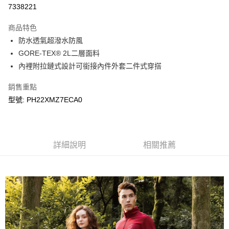
LINE Pay
7338221
Apple Pay
商品特色
悠遊付
防水透氣超潑水防風
GORE-TEX® 2L二層面料
Google Pay
內裡附拉鏈式設計可銜接內件外套二件式穿搭
運送方式
銷售重點
宅配
型號: PH22XMZ7ECA0
每筆NT$90，滿NT$899(含以上)免運費
宅配(離島)
詳細說明
相關推薦
每筆NT$399，滿NT$18,000(含以上)免運費