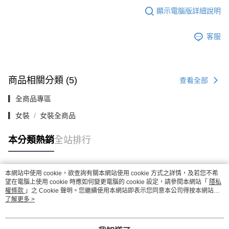
顯示電腦版詳細說明
客服
商品相關分類 (5)
查看全部
▎全商品專區
▎女裝
女裝全商品
本分類熱銷
全站排行
本網站中使用 cookie，欲查詢有關本網站使用 cookie 方式之詳情，及若您不希
熱門標籤
望在電腦上使用 cookie 時應如何變更電腦的 cookie 設定，請參閱本網站「
隱私
權條款
」之 Cookie 聲明。您繼續使用本網站即表示您同意本公司得按本網站使
用條款之 Cookie 聲明使用 cookie。
了解更多 >