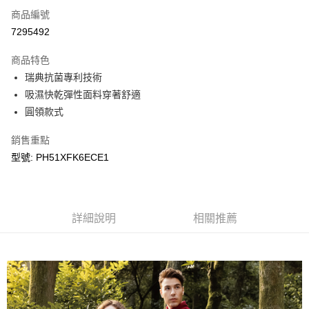
商品編號
LINE Pay
7295492
Apple Pay
商品特色
悠遊付
瑞典抗菌專利技術
吸濕快乾彈性面料穿著舒適
Google Pay
圓領款式
運送方式
銷售重點
宅配
型號: PH51XFK6ECE1
每筆NT$90，滿NT$899(含以上)免運費
宅配(離島)
詳細說明
相關推薦
每筆NT$399，滿NT$18,000(含以上)免運費