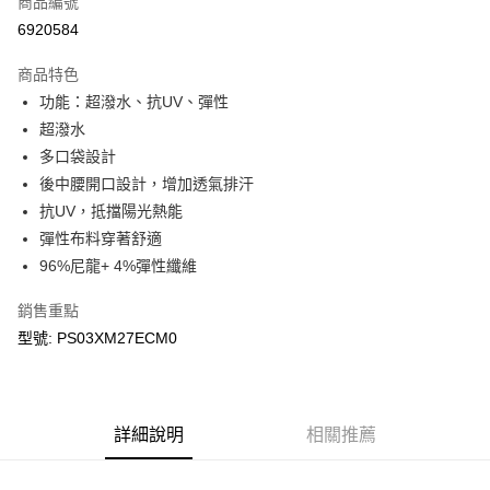
商品編號
LINE Pay
6920584
Apple Pay
商品特色
悠遊付
功能：超潑水、抗UV、彈性
超潑水
Google Pay
多口袋設計
後中腰開口設計，增加透氣排汗
運送方式
抗UV，抵擋陽光熱能
宅配
彈性布料穿著舒適
每筆NT$90，滿NT$899(含以上)免運費
96%尼龍+ 4%彈性纖維
宅配(離島)
銷售重點
每筆NT$399，滿NT$18,000(含以上)免運費
型號: PS03XM27ECM0
詳細說明
相關推薦