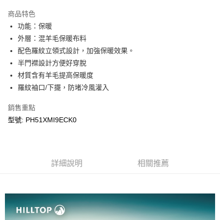
Apple Pay
商品特色
悠遊付
功能：保暖
外層：混羊毛保暖布料
Google Pay
配色羅紋立領式設計，加強保暖效果。
半門襟設計方便好穿脫
運送方式
材質含有羊毛提高保暖度
宅配
羅紋袖口/下擺，防堵冷風灌入
每筆NT$90，滿NT$899(含以上)免運費
銷售重點
宅配(離島)
型號: PH51XMI9ECK0
每筆NT$399，滿NT$18,000(含以上)免運費
詳細說明
相關推薦