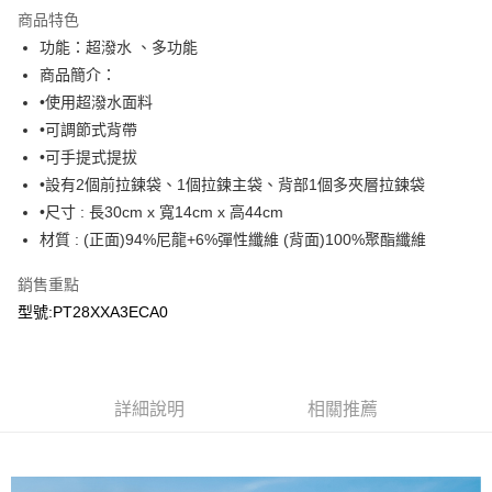
Apple Pay
商品特色
悠遊付
功能：超潑水 、多功能
商品簡介：
Google Pay
•使用超潑水面料
•可調節式背帶
運送方式
•可手提式提拔
宅配
•設有2個前拉鍊袋、1個拉鍊主袋、背部1個多夾層拉鍊袋
每筆NT$90，滿NT$899(含以上)免運費
•尺寸 : 長30cm x 寬14cm x 高44cm
材質 : (正面)94%尼龍+6%彈性纖維 (背面)100%聚酯纖維
宅配(離島)
每筆NT$399，滿NT$18,000(含以上)免運費
銷售重點
型號:PT28XXA3ECA0
詳細說明
相關推薦