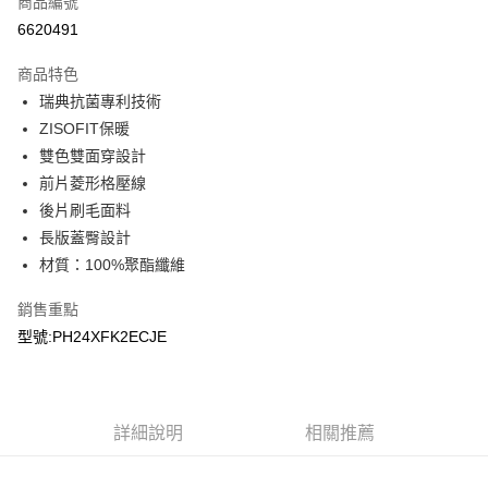
商品編號
LINE Pay
6620491
Apple Pay
商品特色
悠遊付
瑞典抗菌專利技術
ZISOFIT保暖
Google Pay
雙色雙面穿設計
前片菱形格壓線
運送方式
後片刷毛面料
宅配
長版蓋臀設計
每筆NT$90，滿NT$899(含以上)免運費
材質：100%聚酯纖維
宅配(離島)
銷售重點
每筆NT$399，滿NT$18,000(含以上)免運費
型號:PH24XFK2ECJE
詳細說明
相關推薦