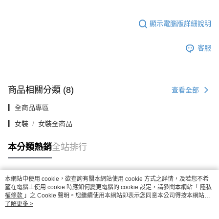
顯示電腦版詳細說明
客服
商品相關分類 (8)
查看全部
▎全商品專區
▎女裝
女裝全商品
本分類熱銷
全站排行
本網站中使用 cookie，欲查詢有關本網站使用 cookie 方式之詳情，及若您不希
熱門標籤
望在電腦上使用 cookie 時應如何變更電腦的 cookie 設定，請參閱本網站「
隱私
權條款
」之 Cookie 聲明。您繼續使用本網站即表示您同意本公司得按本網站使
用條款之 Cookie 聲明使用 cookie。
了解更多 >