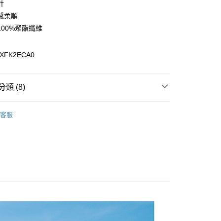
計
感柔順
100%聚酯纖維
0，滿NT$899(含以上)免運費
XFK2ECA0
99，滿NT$18,000(含以上)免運費
類 (8)
專區
客服
女裝全商品
上衣 / T恤
列
保暖刷毛系列
質系列
Polygiene 抗菌除臭系列
列
上衣 / T恤
康專區
$1000~$1999
選🏌️下殺5折起
🔥5折出清專區