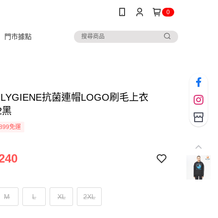
0
門市據點
LYGIENE抗菌連帽LOGO刷毛上衣
2黑
899免運
240
M
L
XL
2XL