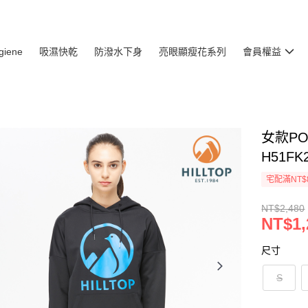
giene
吸濕快乾
防潑水下身
亮眼顯瘦花系列
會員權益
女款PO
H51FK
宅配滿NT$
NT$2,480
NT$1,
尺寸
S