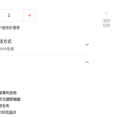
清除
紀錄
不適用折價券
送方式
899免運
次付款
菌專利技術
式可調節帽圍
短毛布
y
GO印花設計