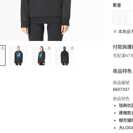
數量
※ 本商品
付款與運
宅配滿NT$
付款方式
商品特色
信用卡一
商品編號
6607337
LINE Pay
商品特色
Apple Pay
瑞典抗
連帽款
悠遊付
帽兜鋪
Google Pa
大LO