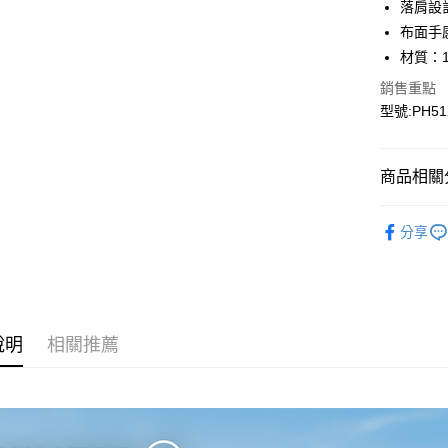
落肩設
布面手
運送方式
材質：
宅配
銷售重點
每筆NT$9
型號:PH51
宅配(離島)
每筆NT$3
商品相關分
▎全商品
分享
▎女裝
▎女裝
▎機能系
說明
相關推薦
▎科技材
▎款式系
▎換季好
戶外機能嚴