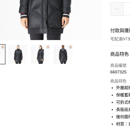
付款與運
宅配滿NT$
付款方式
商品特色
信用卡一
商品編號
6607325
LINE Pay
商品特色
Apple Pay
外層超
保暖蓄
悠遊付
可拆式
Google Pa
長版設
幾何圖
材質：1
運送方式