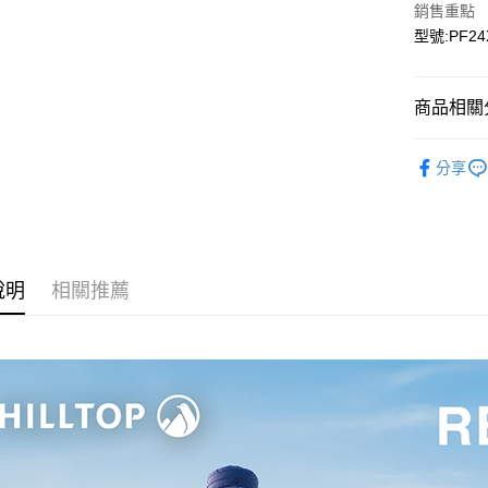
銷售重點
宅配
型號:PF24
每筆NT$9
宅配(離島)
商品相關分
每筆NT$3
▎全商品
分享
▎女裝
▎女裝
▎科技材
說明
相關推薦
▎款式系
▎款式系
▎換季好
戶外機能嚴