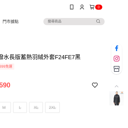
0
門市據點
撥水長版蓄熱羽絨外套F24FE7黑
899免運
590
M
L
XL
2XL