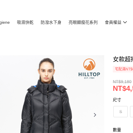
giene
吸濕快乾
防潑水下身
亮眼顯瘦花系列
會員權益
女款超
宅配滿NT$
NT$9,180
NT$4,
尺寸
S
數量