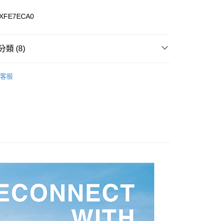
XFE7ECA0
0，滿NT$899(含以上)免運費
類 (8)
99，滿NT$18,000(含以上)免運費
專區
客服
女裝全商品
外套
質系列
CNS 90/10 蓄熱羽絨系列
列
外套
列
GT/羽絨外套
康專區
$4000以上
選🏌️下殺5折起
🔥5折出清專區