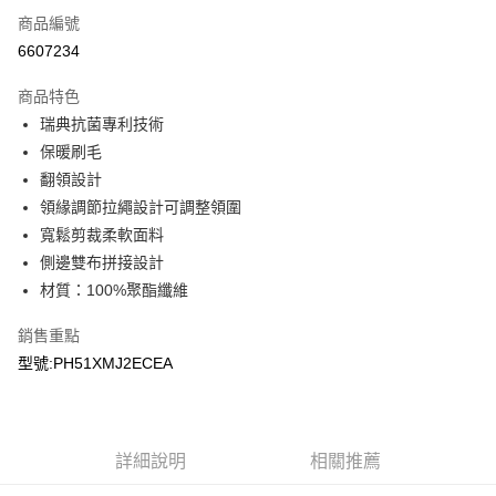
商品編號
LINE Pay
6607234
Apple Pay
商品特色
悠遊付
瑞典抗菌專利技術
保暖刷毛
Google Pay
翻領設計
領緣調節拉繩設計可調整領圍
運送方式
寬鬆剪裁柔軟面料
宅配
側邊雙布拼接設計
每筆NT$90，滿NT$899(含以上)免運費
材質：100%聚酯纖維
宅配(離島)
銷售重點
每筆NT$399，滿NT$18,000(含以上)免運費
型號:PH51XMJ2ECEA
詳細說明
相關推薦