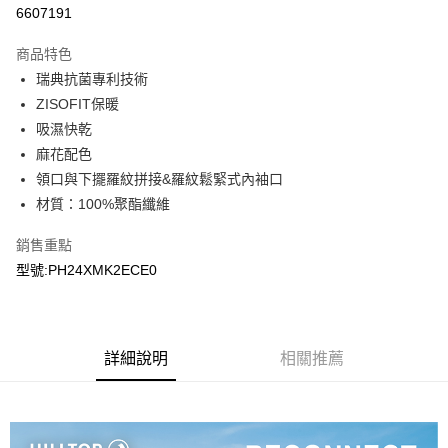
LINE Pay
6607191
Apple Pay
商品特色
悠遊付
瑞典抗菌專利技術
ZISOFIT保暖
Google Pay
吸濕快乾
麻花配色
運送方式
領口與下擺羅紋拼接&羅紋鬆緊式內袖口
宅配
材質：100%聚酯纖維
每筆NT$90，滿NT$899(含以上)免運費
銷售重點
宅配(離島)
型號:PH24XMK2ECE0
每筆NT$399，滿NT$18,000(含以上)免運費
詳細說明
相關推薦