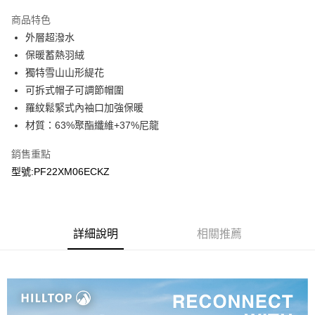
Apple Pay
商品特色
悠遊付
外層超潑水
保暖蓄熱羽絨
Google Pay
獨特雪山山形緹花
可拆式帽子可調節帽圍
運送方式
羅紋鬆緊式內袖口加強保暖
宅配
材質：63%聚酯纖維+37%尼龍
每筆NT$90，滿NT$899(含以上)免運費
銷售重點
宅配(離島)
型號:PF22XM06ECKZ
每筆NT$399，滿NT$18,000(含以上)免運費
詳細說明
相關推薦