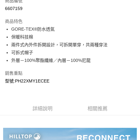
商品編號
LINE Pay
6607159
Apple Pay
商品特色
悠遊付
GORE-TEX®防水透氣
保暖科技棉
Google Pay
兩件式內外件拆開設計，可拆開單穿，共兩種穿法
可拆式帽子
運送方式
外層－100%聚酯纖維／內層－100%尼龍
宅配
每筆NT$90，滿NT$899(含以上)免運費
銷售重點
型號:PH22XMY1ECEE
宅配(離島)
每筆NT$399，滿NT$18,000(含以上)免運費
詳細說明
相關推薦