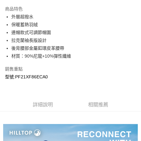
Apple Pay
商品特色
悠遊付
外層超撥水
保暖蓄熱羽絨
Google Pay
連帽款式可調節帽圍
拉克蘭袖長版設計
運送方式
後背腰部金屬釦環皮革腰帶
宅配
材質：90%尼龍+10%彈性纖維
每筆NT$90，滿NT$899(含以上)免運費
銷售重點
宅配(離島)
型號:PF21XF86ECA0
每筆NT$399，滿NT$18,000(含以上)免運費
詳細說明
相關推薦