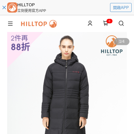
HILLTOP
開啟APP
立刻使用官方APP
0
1
/
4