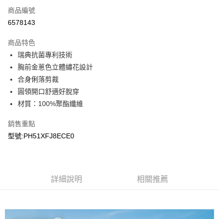
商品編號
LINE Pay
6578143
Apple Pay
商品特色
悠遊付
瑞典抗菌專利技術
胸前金蔥色立體繡花設計
Google Pay
合身俐落剪裁
圓領開口舒適好脫穿
運送方式
材質：100%聚酯纖維
宅配
每筆NT$90，滿NT$899(含以上)免運費
銷售重點
型號:PH51XFJ8ECE0
宅配(離島)
每筆NT$399，滿NT$18,000(含以上)免運費
詳細說明
相關推薦