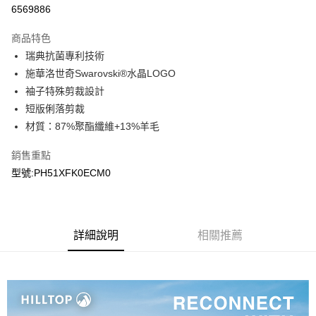
LINE Pay
6569886
Apple Pay
商品特色
悠遊付
瑞典抗菌專利技術
施華洛世奇Swarovski®水晶LOGO
Google Pay
袖子特殊剪裁設計
短版俐落剪裁
運送方式
材質：87%聚酯纖維+13%羊毛
宅配
每筆NT$90，滿NT$899(含以上)免運費
銷售重點
型號:PH51XFK0ECM0
宅配(離島)
每筆NT$399，滿NT$18,000(含以上)免運費
詳細說明
相關推薦