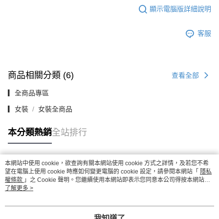
顯示電腦版詳細說明
客服
商品相關分類 (6)
查看全部
▎全商品專區
▎女裝
女裝全商品
本分類熱銷
全站排行
本網站中使用 cookie，欲查詢有關本網站使用 cookie 方式之詳情，及若您不希
熱門標籤
望在電腦上使用 cookie 時應如何變更電腦的 cookie 設定，請參閱本網站「
隱私
權條款
」之 Cookie 聲明。您繼續使用本網站即表示您同意本公司得按本網站使
用條款之 Cookie 聲明使用 cookie。
了解更多 >
我知道了