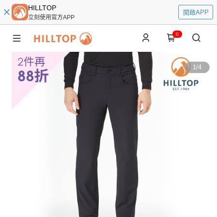
HILLTOP
開啟APP
立刻使用官方APP
0
1
/
4