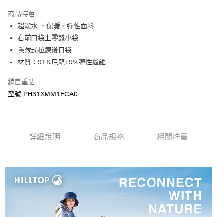
Apple Pay
商品特色
悠遊付
超潑水 、保暖、彈性面料
右前口袋上零錢小袋
Google Pay
隱藏式拉鍊後口袋
材質：91%尼龍+9%彈性纖維
運送方式
宅配
銷售重點
每筆NT$90，滿NT$899(含以上)免運費
型號:PH31XMM1ECA0
宅配(離島)
每筆NT$399，滿NT$18,000(含以上)免運費
詳細說明
商品規格
相關推薦