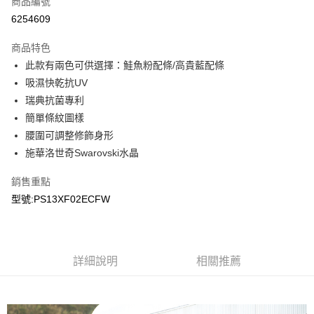
商品編號
LINE Pay
6254609
Apple Pay
商品特色
悠遊付
此款有兩色可供選擇：鮭魚粉配條/高貴藍配條
吸濕快乾抗UV
Google Pay
瑞典抗菌專利
簡單條紋圖樣
運送方式
腰圍可調整修飾身形
宅配
施華洛世奇Swarovski水晶
每筆NT$90，滿NT$899(含以上)免運費
銷售重點
宅配(離島)
型號:PS13XF02ECFW
每筆NT$399，滿NT$18,000(含以上)免運費
詳細說明
相關推薦