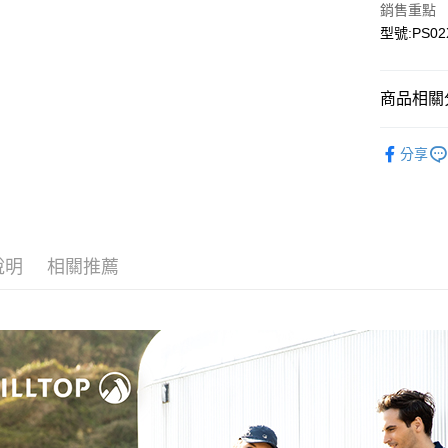
銷售重點
宅配
型號:PS02
每筆NT$9
宅配(離島)
商品相關分
每筆NT$3
▎全商品
分享
▎女裝
▎女裝
▎機能系
說明
相關推薦
▎機能系
▎款式系
▎換季好
戶外機能嚴
戶外機能嚴