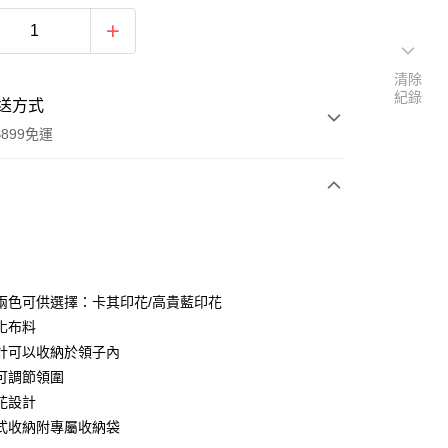
清除
紀錄
送方式
899免運
次付款
兩色可供選擇：卡其印花/高貴藍印花
化布料
計可以收納於領子內
y
可調節領圍
花設計
式收納附專屬收納袋