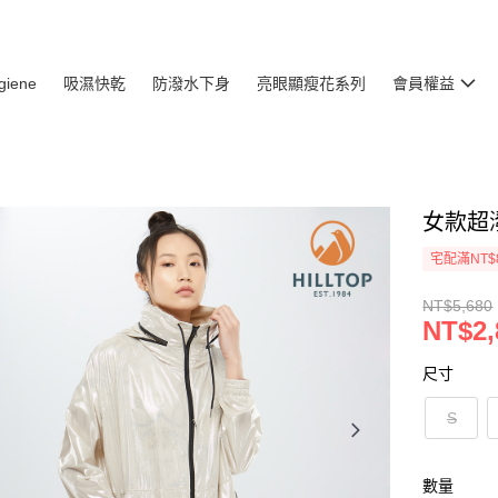
giene
吸濕快乾
防潑水下身
亮眼顯瘦花系列
會員權益
女款超潑
宅配滿NT$
NT$5,680
NT$2,
尺寸
S
數量