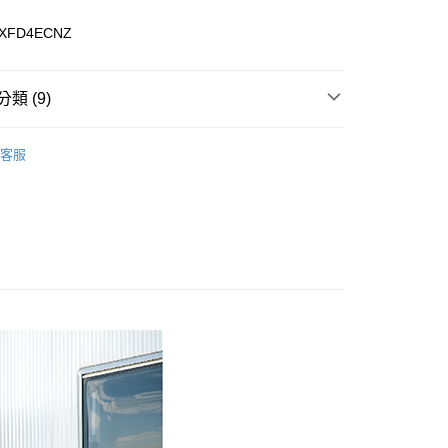
XFD4ECNZ
0，滿NT$899(含以上)免運費
類 (9)
99，滿NT$18,000(含以上)免運費
專區
客服
女裝全商品
外套
列
超輕量系列
列
防水透氣系列
列
外套
康專區
$2000~$3999
選🏌️下殺5折起
🔥5折出清專區
選🏌️下殺5折起
戶外必備🔥防曬外套