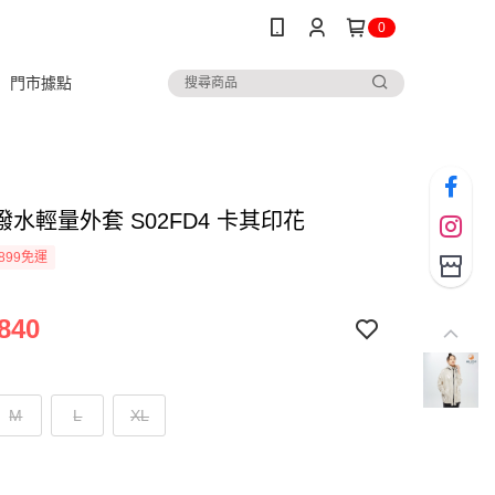
0
門市據點
水輕量外套 S02FD4 卡其印花
899免運
840
M
L
XL