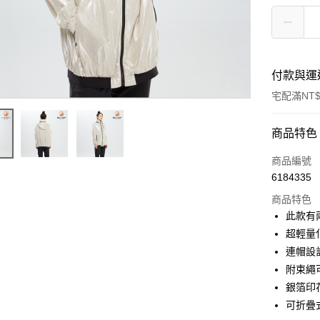
付款與運
宅配滿NT$
付款方式
商品特色
信用卡一
商品編號
6184335
LINE Pay
商品特色
Apple Pay
此款有
超輕量
悠遊付
連帽設
Google Pa
附束繩
銀箔印
可折疊
運送方式