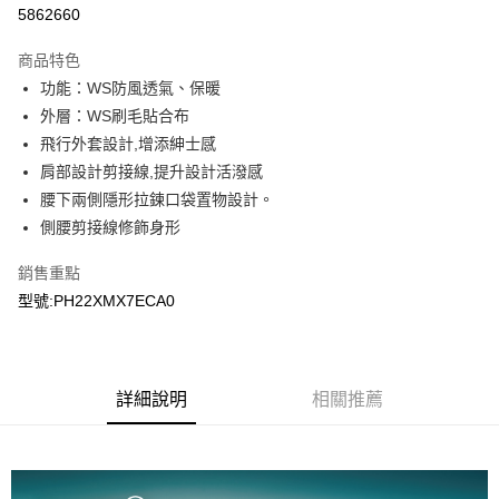
LINE Pay
5862660
Apple Pay
商品特色
悠遊付
功能：WS防風透氣、保暖
外層：WS刷毛貼合布
Google Pay
飛行外套設計,增添紳士感
肩部設計剪接線,提升設計活潑感
運送方式
腰下兩側隱形拉鍊口袋置物設計。
宅配
側腰剪接線修飾身形
每筆NT$90，滿NT$899(含以上)免運費
銷售重點
宅配(離島)
型號:PH22XMX7ECA0
每筆NT$399，滿NT$18,000(含以上)免運費
詳細說明
相關推薦