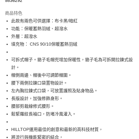
5836292
Apple Pay
商品特色
悠遊付
此款有兩色可供選擇：布卡黑/暗紅
功能：保暖蓄熱羽絨、超潑水
Google Pay
外層：超潑水
填充物： CNS 90/10保暖蓄熱羽絨
運送方式
宅配
可拆式帽子。貉子毛帽兜增加保暖性，貉子毛為可拆開拉鍊式設
每筆NT$90，滿NT$899(含以上)免運費
計。
帽側兩邊、帽後中可調節帽圍。
宅配(離島)
腰下兩側拉鍊口袋置物設計。
每筆NT$399，滿NT$18,000(含以上)免運費
左內胸拉鍊式口袋，可放置護照及貼身物品。
長版設計，加強修飾身形。
腰部剪裁線修式腰形。
鬆緊羅紋長袖口，防堵冷風灌入。
HILLTOP運用最佳的創意和最新的高科技材質，
將流行與機能緊密的結合，