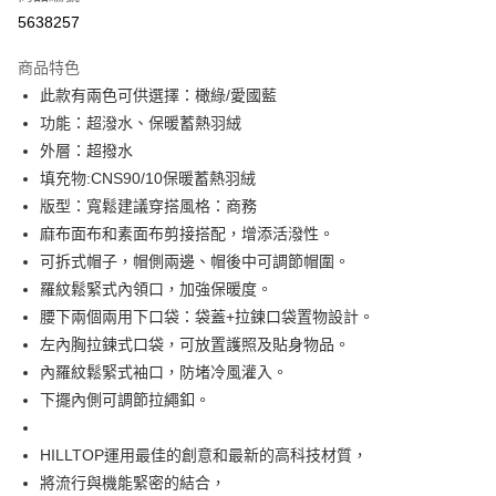
LINE Pay
5638257
Apple Pay
商品特色
悠遊付
此款有兩色可供選擇：橄綠/愛國藍
功能：超潑水、保暖蓄熱羽絨
Google Pay
外層：超撥水
填充物:CNS90/10保暖蓄熱羽絨
運送方式
版型：寬鬆建議穿搭風格：商務
宅配
麻布面布和素面布剪接搭配，增添活潑性。
每筆NT$90，滿NT$899(含以上)免運費
可拆式帽子，帽側兩邊、帽後中可調節帽圍。
羅紋鬆緊式內領口，加強保暖度。
宅配(離島)
腰下兩個兩用下口袋：袋蓋+拉鍊口袋置物設計。
每筆NT$399，滿NT$18,000(含以上)免運費
左內胸拉鍊式口袋，可放置護照及貼身物品。
內羅紋鬆緊式袖口，防堵冷風灌入。
下擺內側可調節拉繩釦。
HILLTOP運用最佳的創意和最新的高科技材質，
將流行與機能緊密的結合，