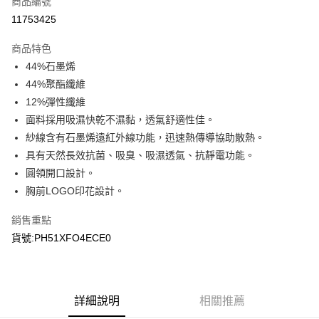
商品編號
LINE Pay
11753425
Apple Pay
商品特色
悠遊付
44%石墨烯
44%聚酯纖維
Google Pay
12%彈性纖維
面料採用吸濕快乾不濕黏，透氣舒適性佳。
運送方式
紗線含有石墨烯遠紅外線功能，迅速熱傳導協助散熱。
宅配
具有天然長效抗菌、吸臭、吸濕透氣、抗靜電功能。
每筆NT$90，滿NT$899(含以上)免運費
圓領開口設計。
胸前LOGO印花設計。
宅配(離島)
每筆NT$399，滿NT$18,000(含以上)免運費
銷售重點
貨號:PH51XFO4ECE0
詳細說明
相關推薦