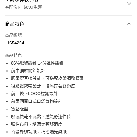
付款與運送方式
宅配滿NT$899免運
付款方式
商品特色
信用卡一次付款
商品編號
LINE Pay
11654264
Apple Pay
商品特色
悠遊付
86%聚酯纖維 14%彈性纖維
前中腰頭縫釦設計
Google Pay
腰圍腰耳帶設計，可搭配皮帶調整腰圍
後腰鬆緊帶設計，增添穿著舒適度
運送方式
前口袋下LOGO標識設計
宅配
前兩個開口式口袋置物設計
每筆NT$90，滿NT$899(含以上)免運費
寬鬆版型
吸濕快乾不濕黏，透氣舒適性佳
彈性布料，增添穿著舒適度
抗紫外線功能，抵擋陽光熱能