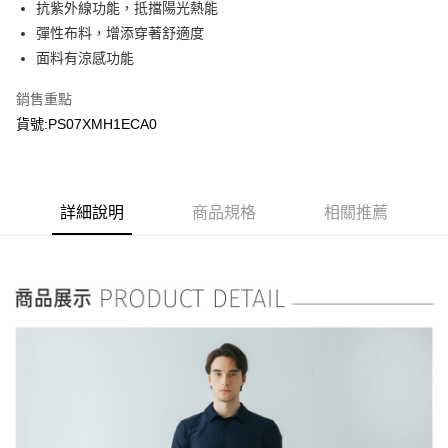
抗紫外線功能，抵擋陽光熱能
彈性布料，增添穿著舒適度
面料有涼感功能
銷售重點
貨號:PS07XMH1ECA0
詳細說明
商品規格
相關推薦