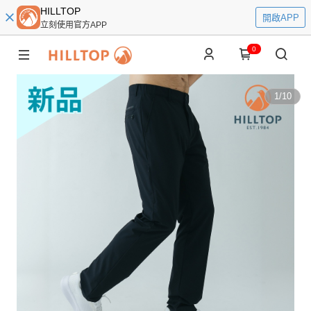
HILLTOP
開啟APP
立刻使用官方APP
0
1
/
10