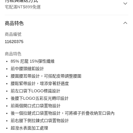
付款與運送方式
宅配滿NT$899免運
付款方式
商品特色
信用卡一次付款
商品編號
LINE Pay
11620375
Apple Pay
商品特色
悠遊付
85% 尼龍 15%彈性纖維
前中腰頭縫釦設計
Google Pay
腰圍腰耳帶設計，可搭配皮帶調整腰圍
腰鬆緊帶設計，增添穿著舒適度
運送方式
前左口袋下LOGO標識設計
宅配
後腰下LOGO五彩反光轉印設計
每筆NT$90，滿NT$899(含以上)免運費
前兩個開口式口袋置物設計
後一個拉鏈式口袋置物設計，可將褲子折疊收納至口袋內
前右腿下側拉鍊式口袋置物設計
超潑水表面加工處理