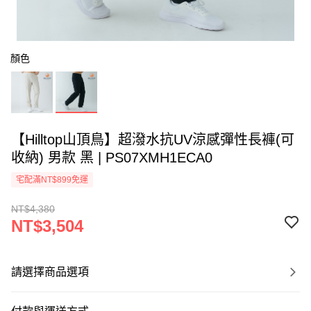
顏色
【Hilltop山頂鳥】超潑水抗UV涼感彈性長褲(可
收納) 男款 黑 | PS07XMH1ECA0
宅配滿NT$899免運
NT$4,380
NT$3,504
請選擇商品選項