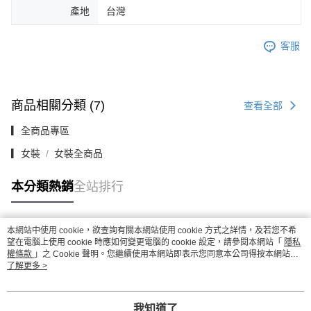
產地
台灣
客服
商品相關分類 (7)
查看全部
▎全商品專區
▎女裝
女裝全商品
本分類熱銷
全站排行
本網站中使用 cookie，欲查詢有關本網站使用 cookie 方式之詳情，及若您不希
熱門標籤
望在電腦上使用 cookie 時應如何變更電腦的 cookie 設定，請參閱本網站「
隱私
權條款
」之 Cookie 聲明。您繼續使用本網站即表示您同意本公司得按本網站使
用條款之 Cookie 聲明使用 cookie。
了解更多 >
我知道了