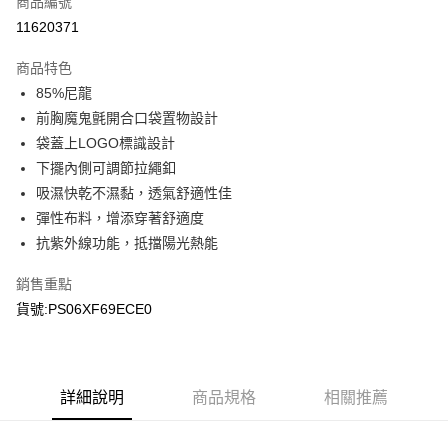
商品編號
LINE Pay
11620371
Apple Pay
商品特色
悠遊付
85%尼龍
前胸魔鬼氈開合口袋置物設計
Google Pay
袋蓋上LOGO標識設計
下擺內側可調節拉繩釦
運送方式
吸濕快乾不濕黏，透氣舒適性佳
宅配
彈性布料，增添穿著舒適度
每筆NT$90，滿NT$899(含以上)免運費
抗紫外線功能，抵擋陽光熱能
銷售重點
貨號:PS06XF69ECE0
詳細說明
商品規格
相關推薦