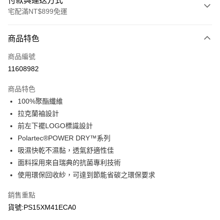
付款與運送方式
宅配滿NT$899免運
付款方式
商品特色
信用卡一次付款
商品編號
LINE Pay
11608982
Apple Pay
商品特色
悠遊付
100%聚酯纖維
拉克蘭袖設計
Google Pay
前左下襬LOGO標識設計
Polartec®POWER DRY™系列
運送方式
吸濕快乾不濕黏，透氣舒適性佳
宅配
面料採用來自瑞典的抗菌專利技術
每筆NT$90，滿NT$899(含以上)免運費
使用環保回收紗，可達到節能省碳之環保要求
銷售重點
貨號:PS15XM41ECA0