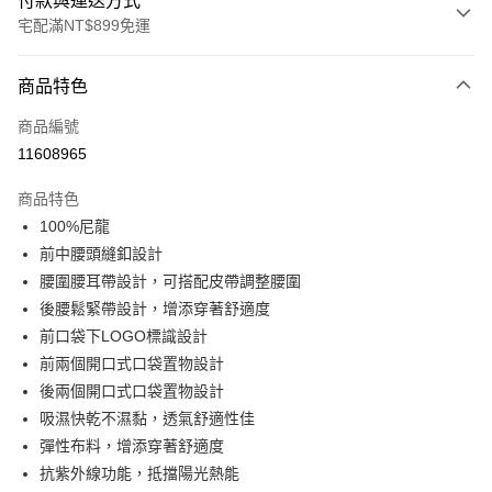
付款與運送方式
宅配滿NT$899免運
付款方式
商品特色
信用卡一次付款
商品編號
LINE Pay
11608965
Apple Pay
商品特色
悠遊付
100%尼龍
前中腰頭縫釦設計
Google Pay
腰圍腰耳帶設計，可搭配皮帶調整腰圍
後腰鬆緊帶設計，增添穿著舒適度
運送方式
前口袋下LOGO標識設計
宅配
前兩個開口式口袋置物設計
每筆NT$90，滿NT$899(含以上)免運費
後兩個開口式口袋置物設計
吸濕快乾不濕黏，透氣舒適性佳
彈性布料，增添穿著舒適度
抗紫外線功能，抵擋陽光熱能