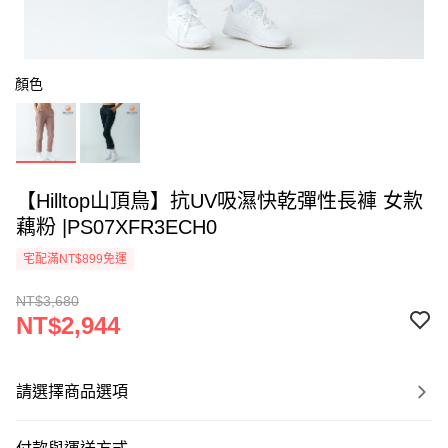
顏色
【Hilltop山頂鳥】抗UV吸濕快乾彈性長褲 女款
藕粉 |PS07XFR3ECH0
宅配滿NT$899免運
NT$3,680
NT$2,944
請選擇商品選項