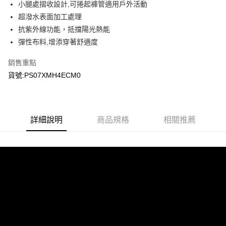
小腿處摺收設計,可捲起褲管適用戶外活動
超潑水表面加工處理
抗紫外線功能，抵擋陽光熱能
彈性布料,增添穿著舒適度
銷售重點
貨號:PS07XMH4ECM0
詳細說明
商品規格
相關推薦