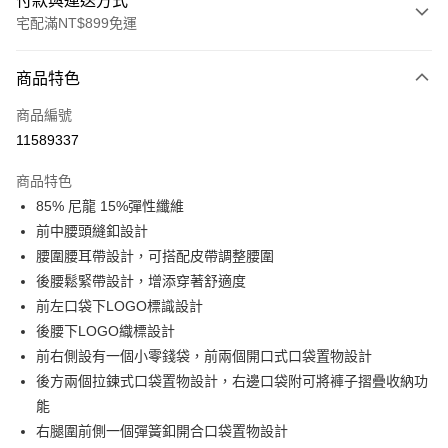
付款與運送方式
宅配滿NT$899免運
付款方式
商品特色
信用卡一次付款
商品編號
LINE Pay
11589337
Apple Pay
商品特色
悠遊付
85% 尼龍 15%彈性纖維
前中腰頭縫釦設計
Google Pay
腰圍腰耳帶設計，可搭配皮帶調整腰圍
後腰鬆緊帶設計，增添穿著舒適度
運送方式
前左口袋下LOGO標識設計
宅配
後腰下LOGO織標設計
每筆NT$90，滿NT$899(含以上)免運費
前右側設有一個小零錢袋，前兩個開口式口袋置物設計
後方兩個拉鍊式口袋置物設計，右邊口袋附可將褲子摺疊收納功
能
右腿圍前側一個彈簧釦開合口袋置物設計