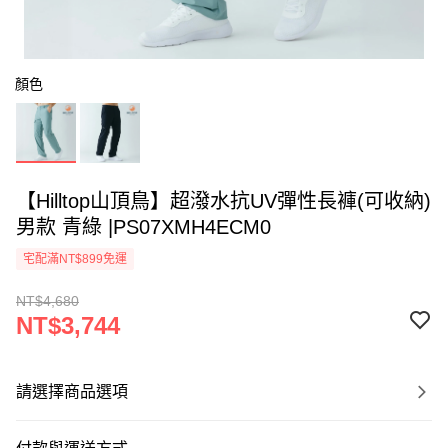
顏色
【Hilltop山頂鳥】超潑水抗UV彈性長褲(可收納)
男款 青綠 |PS07XMH4ECM0
宅配滿NT$899免運
NT$4,680
NT$3,744
請選擇商品選項