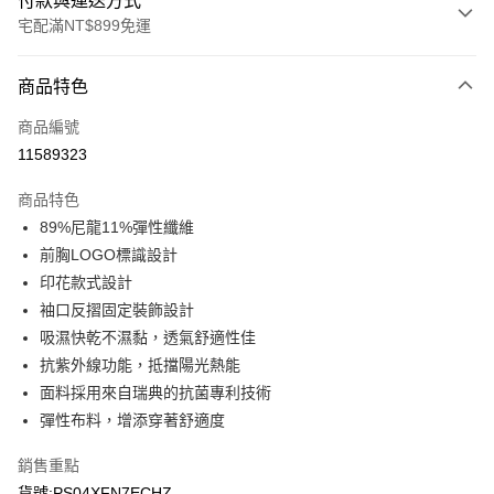
付款與運送方式
宅配滿NT$899免運
付款方式
商品特色
信用卡一次付款
商品編號
LINE Pay
11589323
Apple Pay
商品特色
悠遊付
89%尼龍11%彈性纖維
前胸LOGO標識設計
Google Pay
印花款式設計
袖口反摺固定裝飾設計
運送方式
吸濕快乾不濕黏，透氣舒適性佳
宅配
抗紫外線功能，抵擋陽光熱能
每筆NT$90，滿NT$899(含以上)免運費
面料採用來自瑞典的抗菌專利技術
彈性布料，增添穿著舒適度
銷售重點
貨號:PS04XFN7ECHZ