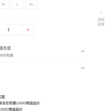
M
L
XL
清除
紀錄
送方式
899免運
次付款
 尼龍
華洛世奇鑽LOGO標識設計
LOGO標識設計