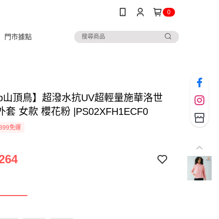
0
門市據點
ltop山頂鳥】超潑水抗UV超輕量施華洛世
套 女款 櫻花粉 |PS02XFH1ECF0
899免運
264