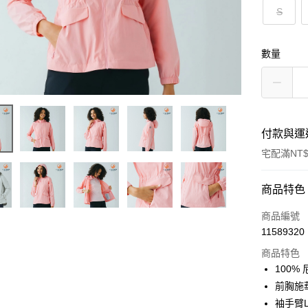
S
數量
付款與運
宅配滿NT$
付款方式
商品特色
信用卡一
商品編號
11589320
LINE Pay
商品特色
Apple Pay
100%
前胸施
悠遊付
袖手臂