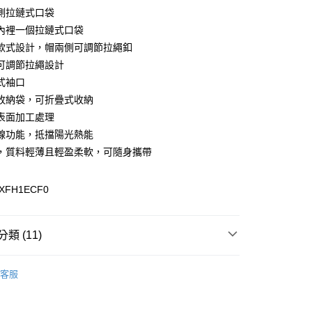
y
側拉鏈式口袋
內裡一個拉鏈式口袋
款式設計，帽兩側可調節拉繩釦
可調節拉繩設計
式袖口
0，滿NT$899(含以上)免運費
收納袋，可折疊式收納
表面加工處理
線功能，抵擋陽光熱能
，質料輕薄且輕盈柔軟，可隨身攜帶
XFH1ECF0
類 (11)
專區
客服
女裝全商品
外套