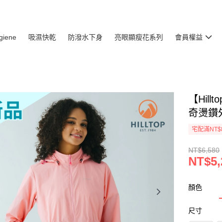
giene
吸濕快乾
防潑水下身
亮眼顯瘦花系列
會員權益
【Hil
奇燙鑽外
宅配滿NT$
NT$6,580
NT$5,
顏色
尺寸