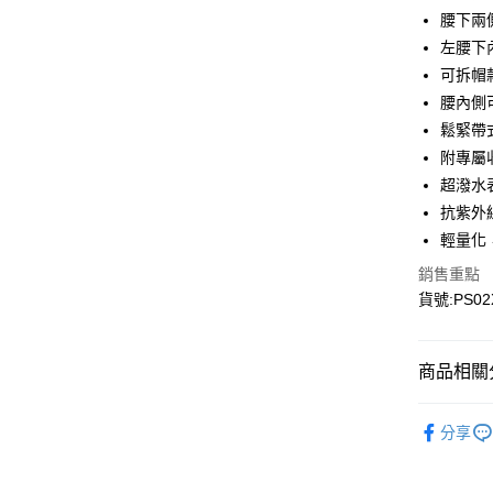
Google Pa
腰下兩
左腰下
可拆帽
運送方式
腰內側
宅配
鬆緊帶
每筆NT$9
附專屬
超潑水
抗紫外
輕量化
銷售重點
貨號:PS02
商品相關分
▎全商品
分享
▎女裝
▎女裝