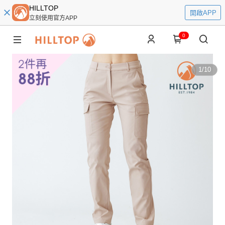
HILLTOP
開啟APP
立刻使用官方APP
0
1
/
10