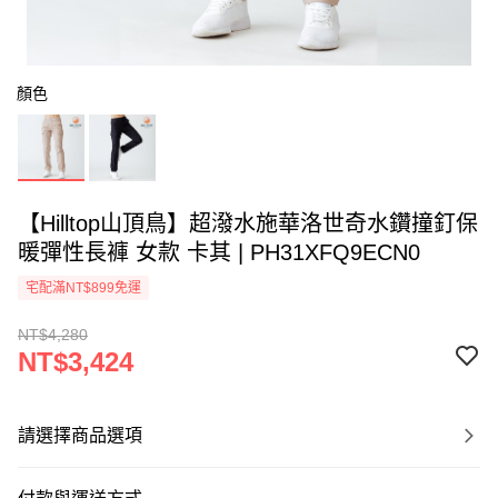
顏色
【Hilltop山頂鳥】超潑水施華洛世奇水鑽撞釘保
暖彈性長褲 女款 卡其 | PH31XFQ9ECN0
宅配滿NT$899免運
NT$4,280
NT$3,424
請選擇商品選項