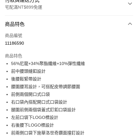
付款與運送方式
宅配滿NT$899免運
付款方式
商品特色
信用卡一次付款
商品編號
LINE Pay
11186590
Apple Pay
商品特色
悠遊付
56%尼龍+34%聚酯纖維+10%彈性纖維
前中腰頭縫釦設計
Google Pay
後腰鬆緊帶設計
腰圍腰耳設計，可搭配皮帶調節腰圍
運送方式
前側兩個開口式口袋
宅配
右口袋內搭配開口式口袋設計
每筆NT$90，滿NT$899(含以上)免運費
腿圍前側兩個袋蓋式釘釦口袋設計
左前口袋下LOGO標設計
宅配(離島)
右後腰下LOGO標設計
每筆NT$399，滿NT$18,000(含以上)免運費
前兩側口袋下施華洛世奇鑽面撞釘設計