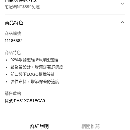
付款與運送方式
宅配滿NT$899免運
付款方式
商品特色
信用卡一次付款
商品編號
LINE Pay
11186582
Apple Pay
商品特色
悠遊付
92%聚酯纖維 8%彈性纖維
鬆緊帶設計，增添穿著舒適度
Google Pay
前口袋下LOGO標織設計
彈性布料，增添穿著舒適度
運送方式
宅配
銷售重點
每筆NT$90，滿NT$899(含以上)免運費
貨號:PH31XCB1ECA0
宅配(離島)
每筆NT$399，滿NT$18,000(含以上)免運費
詳細說明
相關推薦