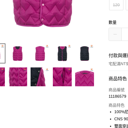
120
數量
付款與運
宅配滿NT$
付款方式
商品特色
信用卡一
商品編號
11186579
LINE Pay
商品特色
Apple Pay
100%
CNS 
悠遊付
雙面穿