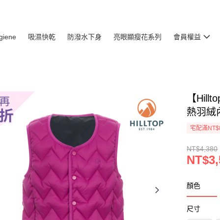
giene
吸濕快乾
防潑水下身
亮眼顯瘦花系列
會員權益
【Hil
熱羽絨內背
宅配滿NT$
NT$4,380
NT$3,
顏色
尺寸