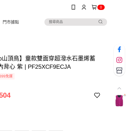
0
門市據點
ltop山頂鳥】童款雙面穿超潑水石墨烯蓄
心 紫 | PF25XCF9ECJA
899免運
504