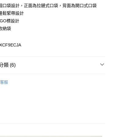
y
個口袋設計，正面為拉鏈式口袋，背面為開口式口袋
邊鬆緊帶設計
OGO標設計
收納袋
0，滿NT$899(含以上)免運費
XCF9ECJA
99，滿NT$18,000(含以上)免運費
類 (6)
專區
客服
質系列
CNS 90/10 蓄熱羽絨系列
列
背心
️滿2件再享88折
康專區
$2000~$3999