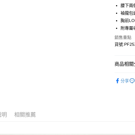
Google Pa
腰下兩
袖攏包
胸前L
運送方式
附專屬
宅配
銷售重點
每筆NT$9
貨號:PF25
宅配(離島)
每筆NT$3
商品相關分
▎全商品
分享
▎童裝
▎科技材
▎款式系
說明
相關推薦
感恩回饋🏌
▎換季好