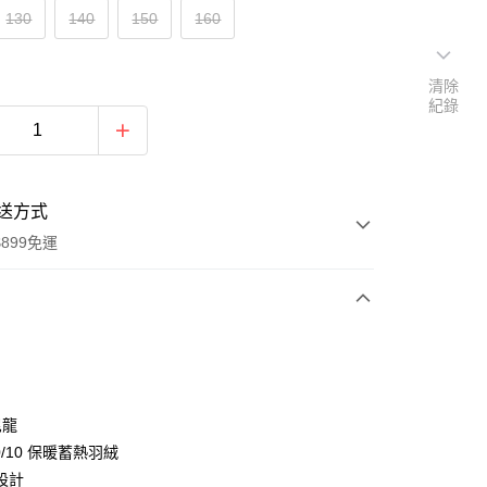
130
140
150
160
清除
紀錄
送方式
899免運
次付款
尼龍
90/10 保暖蓄熱羽絨
設計